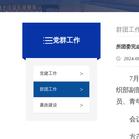
群团工
党群工作
所团委完
2024-0
>
党建工作
7
>
织部副
群团工作
员、青
>
廉政建设
会
方