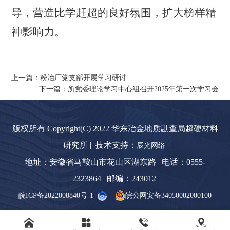
导，营造比学赶超的良好氛围，扩大榜样精
神影响力。
上一篇：粉冶厂党支部开展学习研讨
下一篇：所党委理论学习中心组召开2025年第一次学习会
版权所有 Copyright(C) 2022 华东冶金地质勘查局超硬材料
研究所 | 技术支持：
辰光网络
地址：安徽省马鞍山市花山区湖东路 | 电话：0555-
2323864 | 邮编：243012
皖ICP备2022008840号-1
皖公网安备34050002000100



